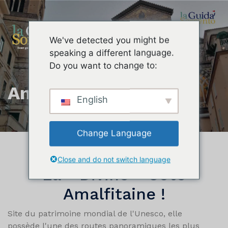
We've detected you might be
speaking a different language.
Do you want to change to:
Amalfi Coast
English
Change Language
Close and do not switch language
La « Divine » Côte
Amalfitaine !
Site du patrimoine mondial de l'Unesco, elle
possède l'une des routes panoramiques les plus